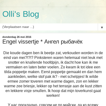
Olli's Blog
▼
donderdag 26 mei 2016
Engel vissertje * Ангел рыбачёк
Die koude dagen ben ik beetje zat, verkouden worden in de
eind van mei?!?!? Pinksteren waren helemaal niet leuk met
snotter en knallende hoofdpijn, ik dacht hoe kan ik me
vermaken en laten beter voelen. Zo kwam ik tot idee een
tilda poppetje maken. Eerst poppetje gemaakt en dan hem
aankleden, welke stof pak ik? - met schelpjes! Ik wilde
ermee zomer toveren met warme dagen, zon en lekker
warme zee briesje, lekker op het terrasje aan de kust zitten
en lekkere visje smullen. Ik hoop dat mijn toverkunst gaat
werken!
У нас прохладно, совсем не по майски, да ко всему